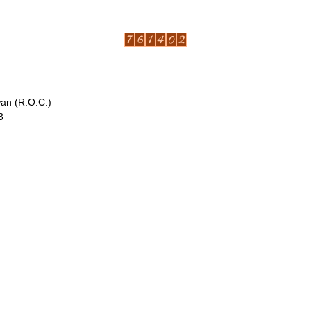
wan (R.O.C.)
3