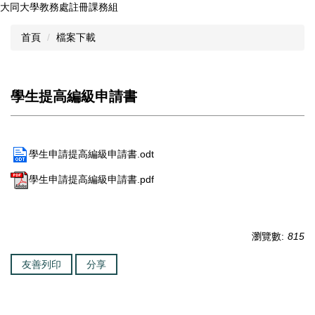
大同大學教務處註冊課務組
跳
到
首頁
檔案下載
主
要
內
容
學生提高編級申請書
區
學生申請提高編級申請書.odt
學生申請提高編級申請書.pdf
瀏覽數:
815
友善列印
分享