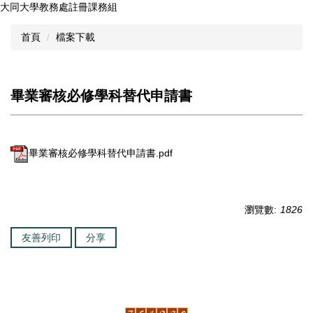
大同大學教務處註冊課務組
跳
到
首頁
檔案下載
主
要
內
容
畢業審核必修學科替代申請書
區
畢業審核必修學科替代申請書.pdf
瀏覽數:
1826
友善列印
分享