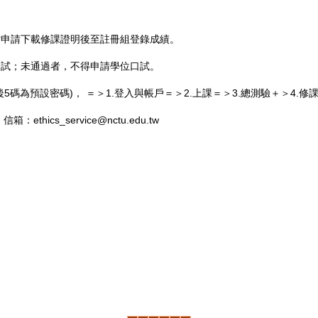
站申請下載修課證明後至註冊組登錄成績。
口試；未通過者，不得申請學位口試。
5碼為預設密碼)， ＝＞1.登入與帳戶＝＞2.上課＝＞3.總測驗＋＞4.
cs_service@nctu.edu.tw