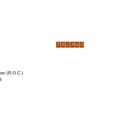
wan (R.O.C.)
3