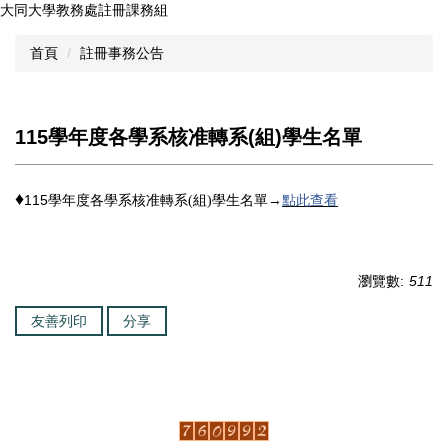
大同大學教務處註冊課務組
跳
到
首頁
註冊事務公告
主
要
內
容
115學年度各學系核准轉系(組)學生名單
區
♦
115
學年度各學系核准轉系
組
學生名單→
點此查看
(
)
瀏覽數:
511
友善列印
分享