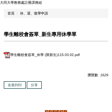
大同大學教務處註冊課務組
跳
到
首頁
休、退、復學申請
主
要
內
容
學生離校會簽單_新生專用休學單
區
學生離校會簽單_休學 (限新生)115.03.02.pdf
瀏覽數:
1629
友善列印
分享